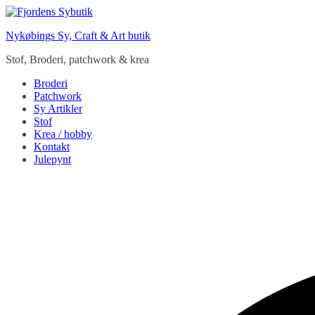
Videre
til
Nykøbings Sy, Craft & Art butik
indhold
Stof, Broderi, patchwork & krea
Broderi
Patchwork
Sy Artikler
Stof
Krea / hobby
Kontakt
Julepynt